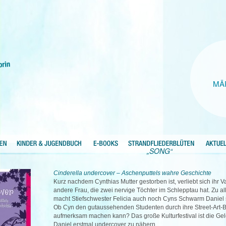
MÄ
„SONG“
Cinderella undercover – Aschenputtels wahre Geschichte
Kurz nachdem Cynthias Mutter gestorben ist, verliebt sich ihr Va
andere Frau, die zwei nervige Töchter im Schlepptau hat. Zu a
macht Stiefschwester Felicia auch noch Cyns Schwarm Daniel
Ob Cyn den gutaussehenden Studenten durch ihre Street-Art-Bi
aufmerksam machen kann? Das große Kulturfestival ist die Gel
Daniel erstmal undercover zu nähern.