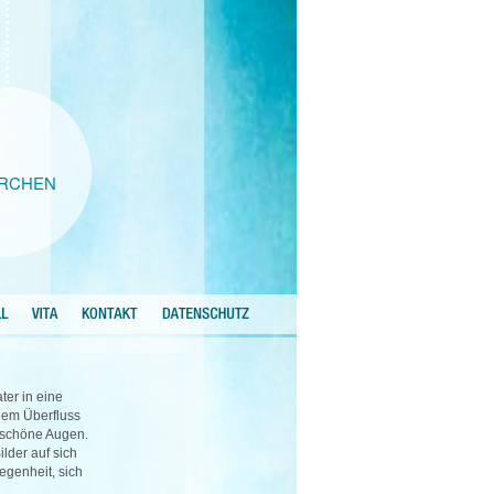
RCHEN
ter in eine
llem Überfluss
 schöne Augen.
lder auf sich
egenheit, sich